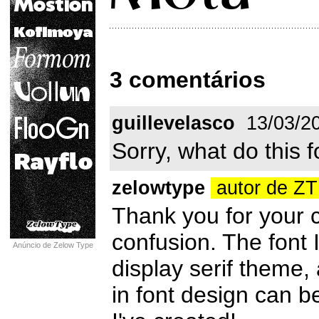
3 comentários
guillevelasco
13/03/2
Sorry, what do this
zelowtype
autor de Z
Thank you for your 
confusion. The font 
Anúncio de Zelow Type
display serif theme
in font design can b