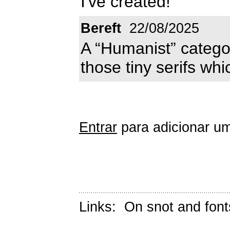
I've created!
Bereft
22/08/2025
A “Humanist” categor
those tiny serifs whi
Entrar
para adicionar um
Links:
On snot and font