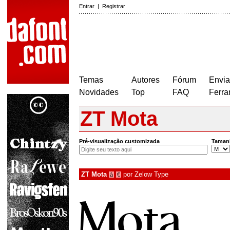
Entrar
|
Registrar
Temas
Autores
Fórum
Envia
Novidades
Top
FAQ
Ferra
ZT Mota
Pré-visualização customizada
Taman
ZT Mota
por
Zelow Type
à
€