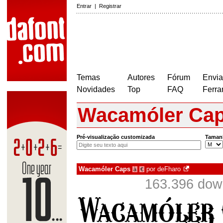
Entrar
|
Registrar
Temas
Autores
Fórum
Envia
Novidades
Top
FAQ
Ferra
Wacamóler Ca
Pré-visualização customizada
Taman
Wacamóler Caps
por
deFharo
à
€
163.396 dow