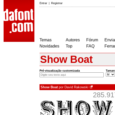
Entrar
|
Registrar
Temas
Autores
Fórum
Envia
Novidades
Top
FAQ
Ferra
Show Boat
Pré-visualização customizada
Taman
Show Boat
por
David Rakowski
285.91