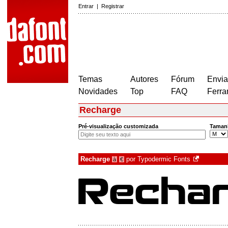
Entrar
|
Registrar
Temas
Autores
Fórum
Envia
Novidades
Top
FAQ
Ferra
Recharge
Pré-visualização customizada
Taman
Recharge
por
Typodermic Fonts
à
€