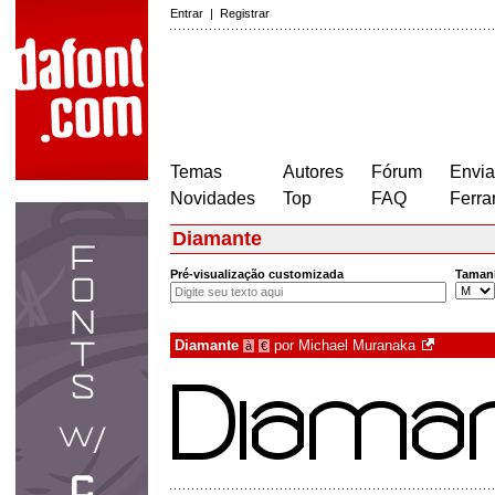
Entrar
|
Registrar
Temas
Autores
Fórum
Envia
Novidades
Top
FAQ
Ferra
Diamante
Pré-visualização customizada
Taman
Diamante
por
Michael Muranaka
à
€