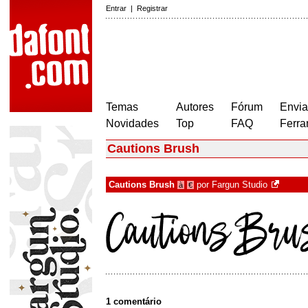
Entrar
|
Registrar
Temas
Autores
Fórum
Envia
Novidades
Top
FAQ
Ferra
Cautions Brush
Cautions Brush
por
Fargun Studio
à
€
1 comentário