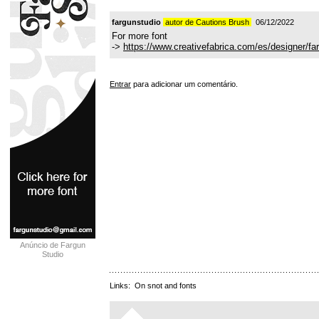
fargunstudio
autor de Cautions Brush
06/12/2022
For more font
->
https://www.creativefabrica.com/es/designer/fa
Entrar
para adicionar um comentário.
Anúncio de Fargun
Studio
Links:
On snot and fonts