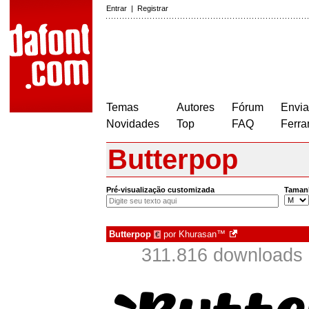
Entrar
|
Registrar
Temas
Autores
Fórum
Envia
Novidades
Top
FAQ
Ferra
Butterpop
Pré-visualização customizada
Taman
Butterpop
por
Khurasan™
€
311.816 downloads 