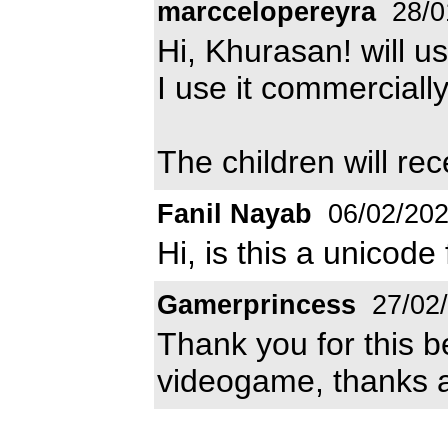
marccelopereyra
28/0
Hi, Khurasan! will u
I use it commerciall
The children will re
Fanil Nayab
06/02/20
Hi, is this a unicode
Gamerprincess
27/02
Thank you for this bea
videogame, thanks a