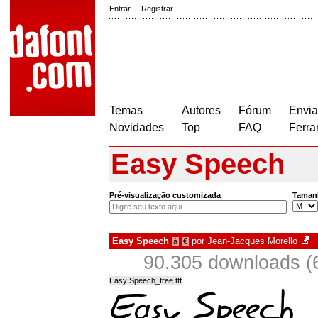
Entrar
|
Registrar
Temas
Autores
Fórum
Envia
Novidades
Top
FAQ
Ferra
Easy Speech
Pré-visualização customizada
Taman
Easy Speech
por
Jean-Jacques Morello
à
€
90.305 downloads (
Easy Speech_free.ttf