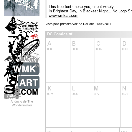
This free font chose you, use it wisely.
In Brightest Day, In Blackest Night... No Logo S
www.wmkart.com
Visto pela primeira vez no DaFont: 26/05/2011
DC Comics.ttf
Anúncio de The
Wondermaker