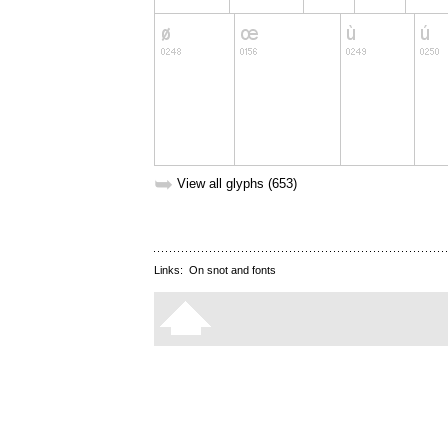
➥
View all glyphs (653)
Links:
On snot and fonts