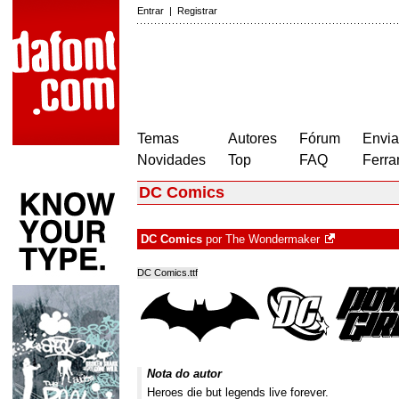
Entrar
|
Registrar
Temas
Autores
Fórum
Envia
Novidades
Top
FAQ
Ferra
DC Comics
DC Comics
por
The Wondermaker
DC Comics.ttf
Nota do autor
Heroes die but legends live forever.