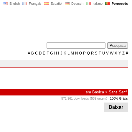
English
Français
Español
Deutsch
Italiano
Português
A
B
C
D
E
F
G
H
I
J
K
L
M
N
O
P
Q
R
S
T
U
V
W
X
Y
Z
#
em
Básica
>
Sans Serif
571.961 downloads (539 ontem)
100% Grátis
Baixar