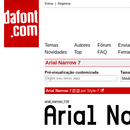
Entrar
|
Registrar
Temas
Autores
Fórum
Envia
Novidades
Top
FAQ
Ferra
Arial Narrow 7
Pré-visualização customizada
Tama
Arial Narrow 7
por
Style-7
à
€
arial_narrow_7.ttf