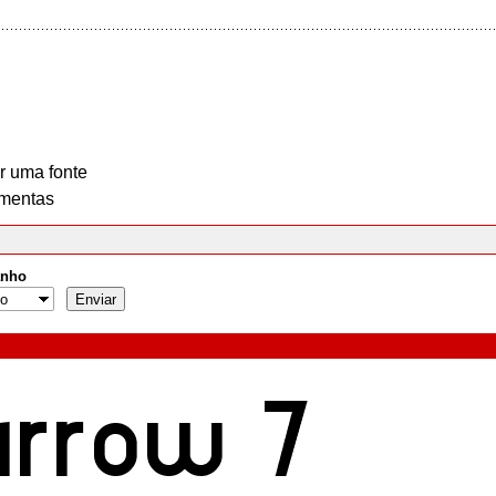
r uma fonte
mentas
nho