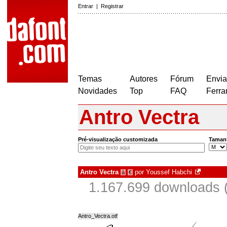
Entrar
|
Registrar
Temas
Autores
Fórum
Envia
Novidades
Top
FAQ
Ferra
Antro Vectra
Pré-visualização customizada
Taman
Antro Vectra
por
Youssef Habchi
à
€
1.167.699 downloads 
Antro_Vectra.otf