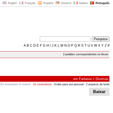
English
Français
Español
Deutsch
Italiano
Português
A
B
C
D
E
F
G
H
I
J
K
L
M
N
O
P
Q
R
S
T
U
V
W
X
Y
Z
#
2 pedidos correspondentes no fórum
em
Fantasia
>
Diversas
652 downloads (6 ontem)
16 comentários
Grátis para uso pessoal
- 2 arquivos de fonte
Baixar