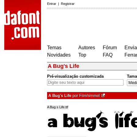
Entrar
|
Registrar
Temas
Autores
Fórum
Envia
Novidades
Top
FAQ
Ferra
A Bug's Life
Pré-visualização customizada
Tama
A Bug's Life
por
Filmhimmel
A Bug s Life.ttf