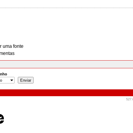
r uma fonte
mentas
nho
527.