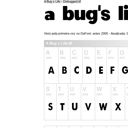
A Bug s Life - Debugged.ttf
Visto pela primeira vez no DaFont: antes 2005 - Atualizada: 
A Bug s Life.ttf