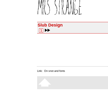
Slub Design
1
Link:
On snot and fonts