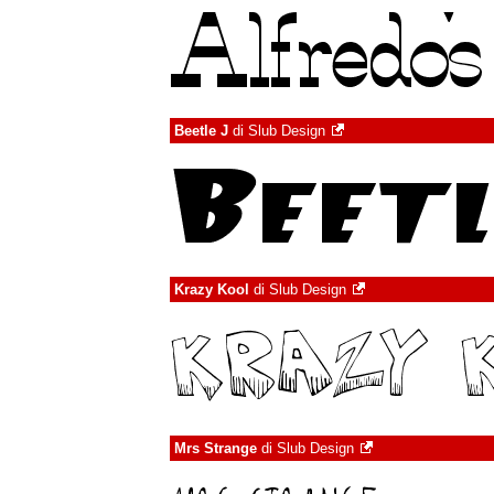
Beetle J
di
Slub Design
Krazy Kool
di
Slub Design
Mrs Strange
di
Slub Design