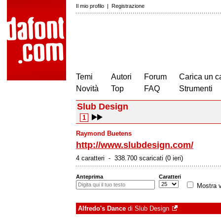
Il mio profilo
|
Registrazione
Temi
Autori
Forum
Carica un c
Novità
Top
FAQ
Strumenti
Slub Design
1
Raymond Buetens
http://www.slubdesign.com/
4 caratteri - 338.700 scaricati (0 ieri)
Anteprima
Caratteri
Mostra v
Alfredo's Dance
di
Slub Design