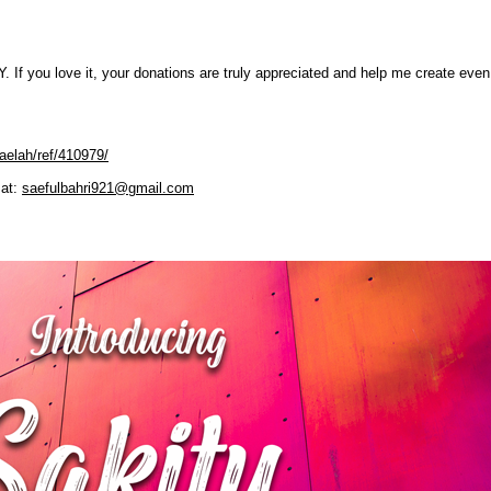
If you love it, your donations are truly appreciated and help me create ev
aelah/ref/410979/
 at:
saefulbahri921@gmail.com