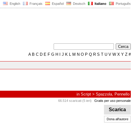
English
Français
Español
Deutsch
Italiano
Português
A
B
C
D
E
F
G
H
I
J
K
L
M
N
O
P
Q
R
S
T
U
V
W
X
Y
Z
#
in
Script
>
Spazzola, Pennello
66.514 scaricati (5 ieri)
Gratis per uso personale
Scarica
Dona all'autore