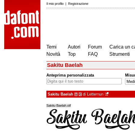
Il mio profilo
|
Registrazione
Temi
Autori
Forum
Carica un c
Novità
Top
FAQ
Strumenti
Sakitu Baelah
Anteprima personalizzata
Misu
Sakitu Baelah
di
Letternun
à
€
Sakitu Baelah.otf