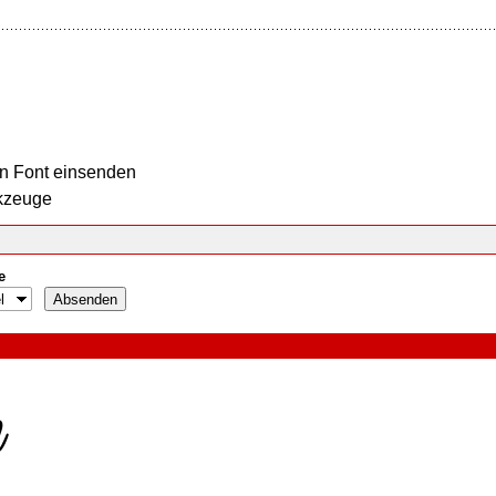
n Font einsenden
kzeuge
e