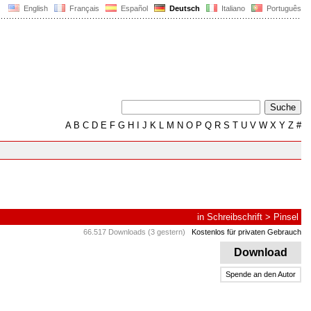
English
Français
Español
Deutsch
Italiano
Português
A
B
C
D
E
F
G
H
I
J
K
L
M
N
O
P
Q
R
S
T
U
V
W
X
Y
Z
#
in
Schreibschrift
>
Pinsel
66.517 Downloads (3 gestern)
Kostenlos für privaten Gebrauch
Download
Spende an den Autor