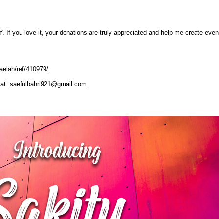
If you love it, your donations are truly appreciated and help me create ev
aelah/ref/410979/
 at:
saefulbahri921@gmail.com