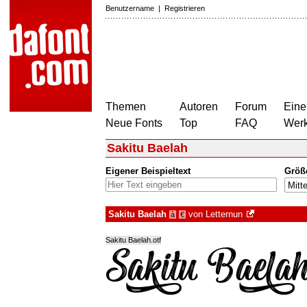
Benutzername
|
Registrieren
Themen
Autoren
Forum
Eine
Neue Fonts
Top
FAQ
Wer
Sakitu Baelah
Eigener Beispieltext
Größ
Sakitu Baelah
von
Letternun
à
€
Sakitu Baelah.otf