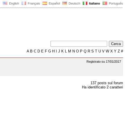
English
Français
Español
Deutsch
Italiano
Português
A
B
C
D
E
F
G
H
I
J
K
L
M
N
O
P
Q
R
S
T
U
V
W
X
Y
Z
#
Registrato su 17/01/2017
137 posts sul forum
Ha identificato 2 caratteri