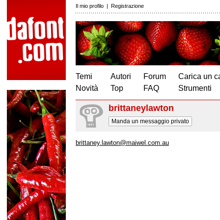
Il mio profilo
|
Registrazione
Temi
Autori
Forum
Carica un c
Novità
Top
FAQ
Strumenti
brittaneylawton
Manda un messaggio privato
brittaney.lawton@maiwel.com.au