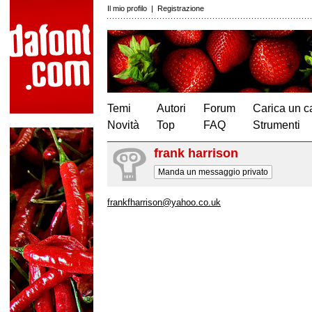
Il mio profilo
|
Registrazione
Temi
Autori
Forum
Carica un c
Novità
Top
FAQ
Strumenti
frank harrison
Manda un messaggio privato
frankfharrison@yahoo.co.uk