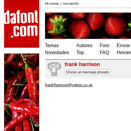
Mi cuenta
|
Inscripción
Temas
Autores
Foro
Enviar
Novedades
Top
FAQ
Herram
frank harrison
Enviar un mensaje privado
frankfharrison@yahoo.co.uk