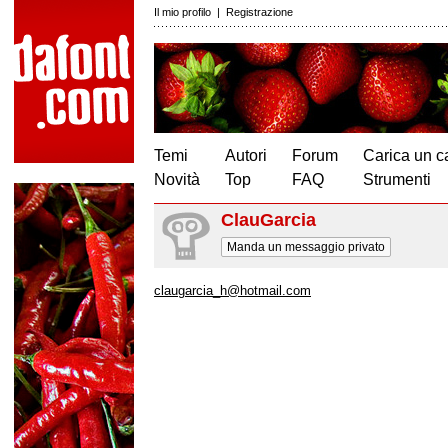
Il mio profilo
|
Registrazione
Temi
Autori
Forum
Carica un c
Novità
Top
FAQ
Strumenti
ClauGarcia
Manda un messaggio privato
claugarcia_h@hotmail.com