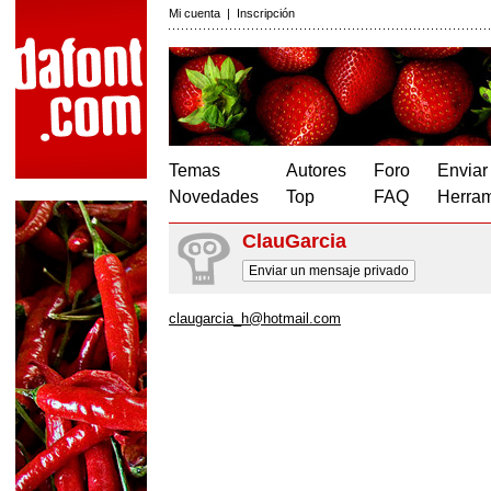
Mi cuenta
|
Inscripción
Temas
Autores
Foro
Enviar
Novedades
Top
FAQ
Herram
ClauGarcia
Enviar un mensaje privado
claugarcia_h@hotmail.com