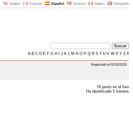
English
Français
Español
Deutsch
Italiano
Português
A
B
C
D
E
F
G
H
I
J
K
L
M
N
O
P
Q
R
S
T
U
V
W
X
Y
Z
#
Registrado el 02/10/2015
76 posts en el foro
Ha identificado 5 fuentes