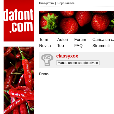
Il mio profilo
|
Registrazione
Temi
Autori
Forum
Carica un c
Novità
Top
FAQ
Strumenti
classyxox
Manda un messaggio privato
Donna