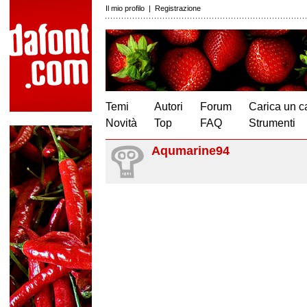
Il mio profilo
|
Registrazione
Temi
Autori
Forum
Carica un c
Novità
Top
FAQ
Strumenti
Aqumarine94