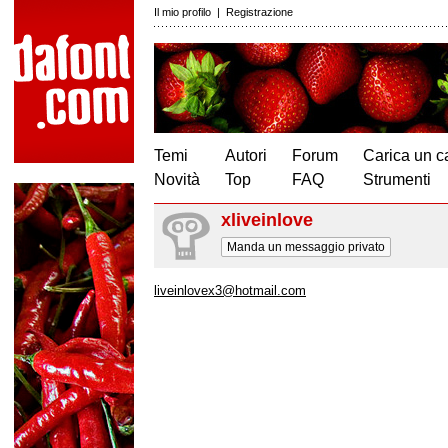
Il mio profilo
|
Registrazione
Temi
Autori
Forum
Carica un c
Novità
Top
FAQ
Strumenti
xliveinlove
Manda un messaggio privato
liveinlovex3@hotmail.com