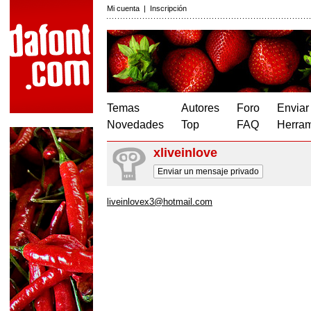
Mi cuenta
|
Inscripción
Temas
Autores
Foro
Enviar
Novedades
Top
FAQ
Herram
xliveinlove
Enviar un mensaje privado
liveinlovex3@hotmail.com