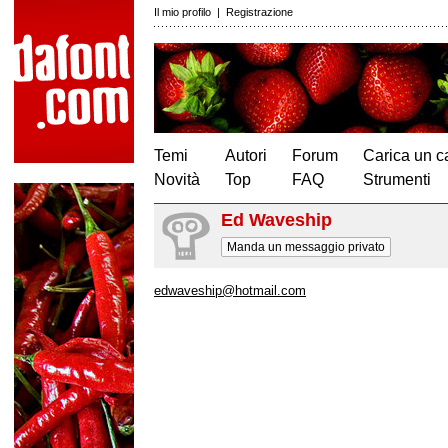
Il mio profilo
|
Registrazione
Temi
Autori
Forum
Carica un c
Novità
Top
FAQ
Strumenti
Ed Waveship
Manda un messaggio privato
edwaveship@hotmail.com