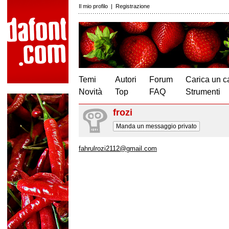
Il mio profilo
|
Registrazione
Temi
Autori
Forum
Carica un c
Novità
Top
FAQ
Strumenti
frozi
Manda un messaggio privato
fahrulrozi2112@gmail.com