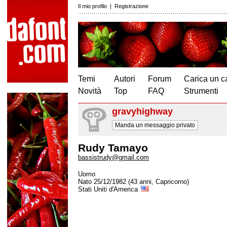
Il mio profilo
|
Registrazione
Temi
Autori
Forum
Carica un c
Novità
Top
FAQ
Strumenti
gravyhighway
Manda un messaggio privato
Rudy Tamayo
bassistrudy@gmail.com
Uomo
Nato 25/12/1982 (43 anni, Capricorno)
Stati Uniti d'America