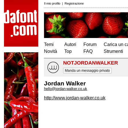
Il mio profilo
|
Registrazione
Temi
Autori
Forum
Carica un c
Novità
Top
FAQ
Strumenti
NOTJORDANWALKER
Manda un messaggio privato
Jordan Walker
hello@jordan-walker.co.uk
http://www.jordan-walker.co.uk