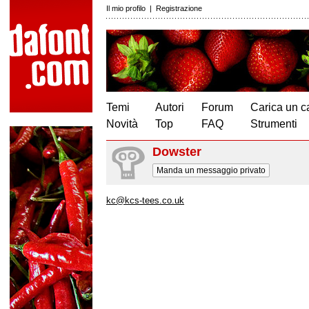
Il mio profilo
|
Registrazione
Temi
Autori
Forum
Carica un c
Novità
Top
FAQ
Strumenti
Dowster
Manda un messaggio privato
kc@kcs-tees.co.uk