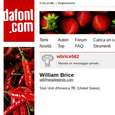
Il mio profilo
|
Registrazione
Temi
Autori
Forum
Carica un c
Novità
Top
FAQ
Strumenti
wbrice562
Manda un messaggio privato
William Brice
will@wraplegends.com
Stati Uniti d'America
(United States)