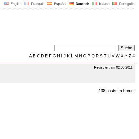
English
Français
Español
Deutsch
Italiano
Português
A
B
C
D
E
F
G
H
I
J
K
L
M
N
O
P
Q
R
S
T
U
V
W
X
Y
Z
#
Registriert am 02.08.2011
138 posts im Forum