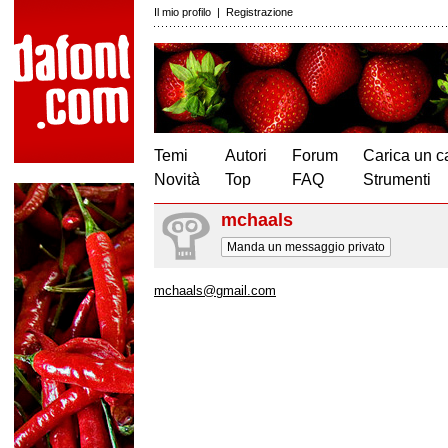
Il mio profilo
|
Registrazione
Temi
Autori
Forum
Carica un c
Novità
Top
FAQ
Strumenti
mchaals
Manda un messaggio privato
mchaals@gmail.com