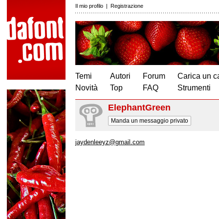
Il mio profilo
|
Registrazione
Temi
Autori
Forum
Carica un c
Novità
Top
FAQ
Strumenti
ElephantGreen
Manda un messaggio privato
jaydenleeyz@gmail.com