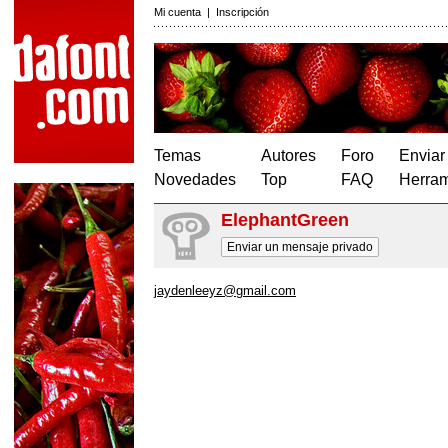
Mi cuenta
|
Inscripción
Temas
Autores
Foro
Enviar
Novedades
Top
FAQ
Herram
ElephantGreen
Enviar un mensaje privado
jaydenleeyz@gmail.com