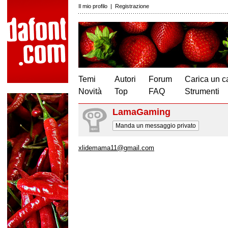
Il mio profilo
|
Registrazione
Temi
Autori
Forum
Carica un c
Novità
Top
FAQ
Strumenti
LamaGaming
Manda un messaggio privato
xlidemama11@gmail.com