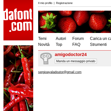
Il mio profilo
|
Registrazione
Temi
Autori
Forum
Carica un c
Novità
Top
FAQ
Strumenti
amigodoctor24
Manda un messaggio privato
sergioayaladoutor@gmail.com