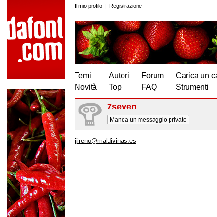
Il mio profilo
|
Registrazione
Temi
Autori
Forum
Carica un c
Novità
Top
FAQ
Strumenti
7seven
Manda un messaggio privato
jjireno@maldivinas.es