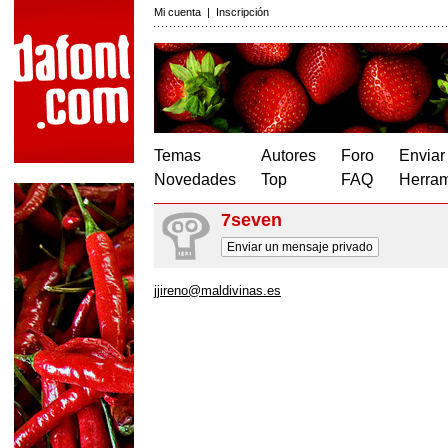
Mi cuenta
|
Inscripción
Temas
Autores
Foro
Enviar
Novedades
Top
FAQ
Herram
7seven
Enviar un mensaje privado
jjireno@maldivinas.es