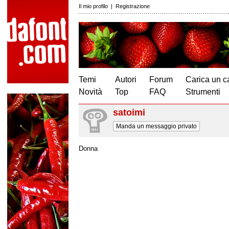
Il mio profilo
|
Registrazione
Temi
Autori
Forum
Carica un c
Novità
Top
FAQ
Strumenti
satoimi
Manda un messaggio privato
Donna