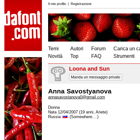
Il mio profilo
|
Registrazione
Temi
Autori
Forum
Carica un c
Novità
Top
FAQ
Strumenti
Loona and Sun
Manda un messaggio privato
Anna Savostyanova
annasavostanova0@gmail.com
Donna
Nata 12/04/2007 (19 anni, Ariete)
Russia
(Somewhere....)