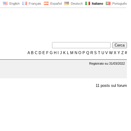
English
Français
Español
Deutsch
Italiano
Português
A
B
C
D
E
F
G
H
I
J
K
L
M
N
O
P
Q
R
S
T
U
V
W
X
Y
Z
#
Registrato su 31/03/2022
11 posts sul forum