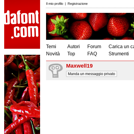
Il mio profilo
|
Registrazione
Temi
Autori
Forum
Carica un c
Novità
Top
FAQ
Strumenti
Maxwell19
Manda un messaggio privato