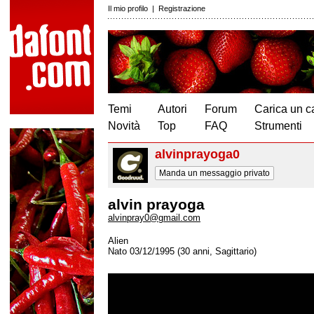
Il mio profilo
|
Registrazione
Temi
Autori
Forum
Carica un c
Novità
Top
FAQ
Strumenti
alvinprayoga0
Manda un messaggio privato
alvin prayoga
alvinpray0@gmail.com
Alien
Nato 03/12/1995 (30 anni, Sagittario)