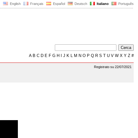
English
Français
Español
Deutsch
Italiano
Português
A
B
C
D
E
F
G
H
I
J
K
L
M
N
O
P
Q
R
S
T
U
V
W
X
Y
Z
#
Registrato su 22/07/2021