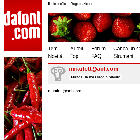
Il mio profilo
|
Registrazione
Temi
Autori
Forum
Carica un c
Novità
Top
FAQ
Strumenti
mnarlott@aol.com
Manda un messaggio privato
mnarlott@aol.com