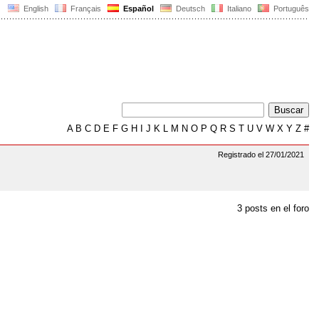
English
Français
Español
Deutsch
Italiano
Português
A
B
C
D
E
F
G
H
I
J
K
L
M
N
O
P
Q
R
S
T
U
V
W
X
Y
Z
#
Registrado el 27/01/2021
3 posts en el foro