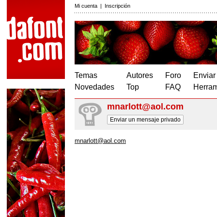
Mi cuenta
|
Inscripción
Temas
Autores
Foro
Enviar
Novedades
Top
FAQ
Herram
mnarlott@aol.com
Enviar un mensaje privado
mnarlott@aol.com