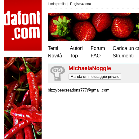
Il mio profilo
|
Registrazione
Temi
Autori
Forum
Carica un c
Novità
Top
FAQ
Strumenti
MichaelaNoggle
Manda un messaggio privato
bizzybeecreations777@gmail.com