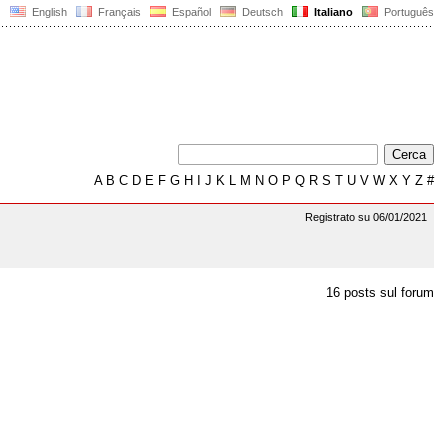
English
Français
Español
Deutsch
Italiano
Português
A
B
C
D
E
F
G
H
I
J
K
L
M
N
O
P
Q
R
S
T
U
V
W
X
Y
Z
#
Registrato su 06/01/2021
16 posts sul forum