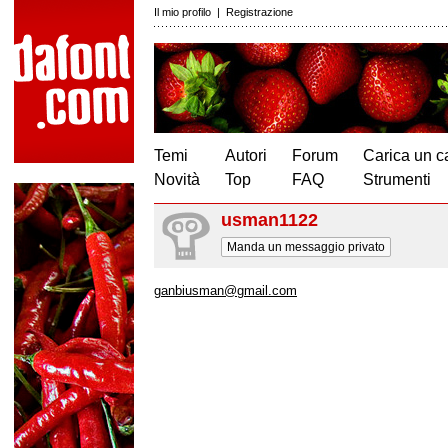
Il mio profilo
|
Registrazione
Temi
Autori
Forum
Carica un c
Novità
Top
FAQ
Strumenti
usman1122
Manda un messaggio privato
ganbiusman@gmail.com