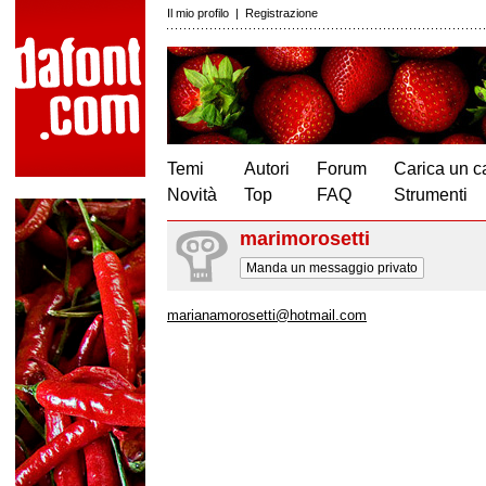
Il mio profilo
|
Registrazione
Temi
Autori
Forum
Carica un c
Novità
Top
FAQ
Strumenti
marimorosetti
Manda un messaggio privato
marianamorosetti@hotmail.com