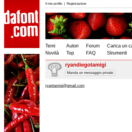
Il mio profilo
|
Registrazione
Temi
Autori
Forum
Carica un c
Novità
Top
FAQ
Strumenti
ryandiegotamigi
Manda un messaggio privato
ryantamigi@gmail.com