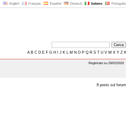
English
Français
Español
Deutsch
Italiano
Português
A
B
C
D
E
F
G
H
I
J
K
L
M
N
O
P
Q
R
S
T
U
V
W
X
Y
Z
#
Registrato su 29/02/2020
8 posts sul forum