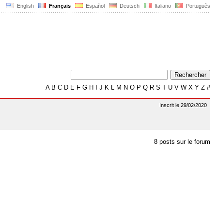
English
Français
Español
Deutsch
Italiano
Português
A
B
C
D
E
F
G
H
I
J
K
L
M
N
O
P
Q
R
S
T
U
V
W
X
Y
Z
#
Inscrit le 29/02/2020
8 posts sur le forum